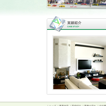
｜
トップ
｜
事業内容
｜
実績紹介
｜
業務の流れ
｜
会社