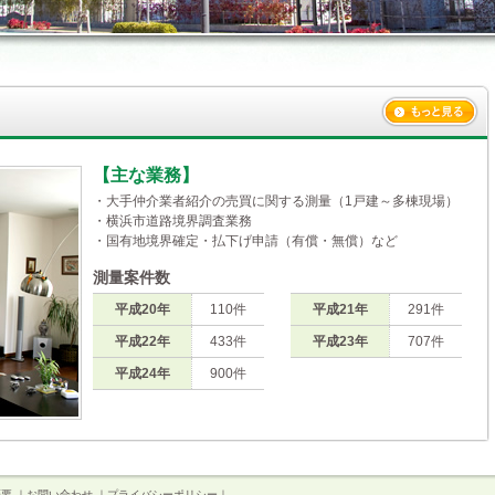
【主な業務】
・大手仲介業者紹介の売買に関する測量（1戸建～多棟現場）
・横浜市道路境界調査業務
・国有地境界確定・払下げ申請（有償・無償）など
測量案件数
平成20年
110件
平成21年
291件
平成22年
433件
平成23年
707件
平成24年
900件
概要
｜
お問い合わせ
｜
プライバシーポリシー
｜